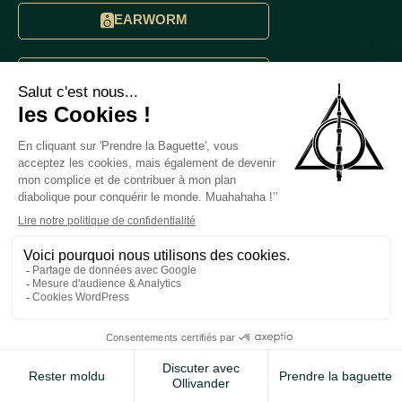
EARWORM
INJECT !
DELAY 30