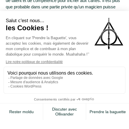
de talent et de compétence pour tricher aux cartes. Il est plus
que probable dans une partie privée qu’un magicien puisse
faire pencher la balance en sa faveur. Mais il est peu probable
qu’un magicien doté de compétences de classe mondiale se
risque à cela, car il y a beaucoup plus d’argent et beaucoup
moins de risques à se produire dans les meilleures salles du
monde. De plus, tricher en casino est plus difficile
qu’auparavant : excepté au poker, la plupart des grands
casinos interdisent aux joueurs de toucher aux cartes. Cela ne
veut pas dire qu’il est impossible de tricher, mais aujourd’hui,
cela se fait plus souvent avec de la technologie qu’avec de la
technique. La plupart des tricheurs attrapés aujourd’hui le sont
pour avoir des appareils électroniques dissimulés sur eux qui
leur indiquent quelles cartes d’autres joueurs ont. Ceci par le
biais d’un autre complice qui par exemple à une vision sur la
mains des adversaires. Les tricheurs les plus souvent
attrapés sont les croupiers eux mêmes. Souvent des employé
qui ont fait carrière dans l’entreprise et qui escroquent un
employeur qui leur fait confiance avec une équipe secrète de
complices. Mais c’est surtout le sujet d’intrigues de films
ridicules comme
Insaisissables
ou
Ocean’s Eleven
.